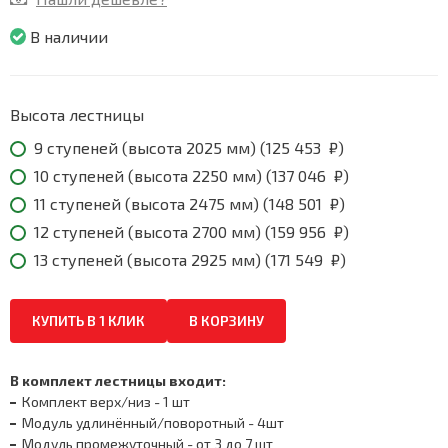
125
453
В наличии
₽
through
171
549
Высота лестницы
₽
9 ступеней (высота 2025 мм) (
125 453
₽
)
10 ступеней (высота 2250 мм) (
137 046
₽
)
11 ступеней (высота 2475 мм) (
148 501
₽
)
12 ступеней (высота 2700 мм) (
159 956
₽
)
13 ступеней (высота 2925 мм) (
171 549
₽
)
КУПИТЬ В 1 КЛИК
В КОРЗИНУ
В комплект лестницы входит:
Комплект верх/низ - 1 шт
Модуль удлинённый/поворотный - 4шт
Модуль промежуточный - от 3 до 7 шт