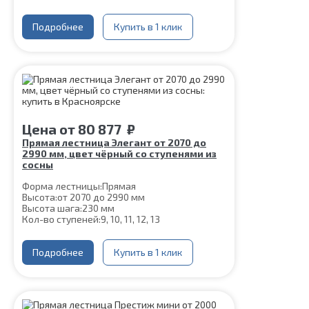
Кол-во ступеней:
10, 11, 12, 13, 14
Толщина ступени:
40 мм
Угол наклона:
Подробнее
51°
Купить в 1 клик
Глубина ступени:
300 мм
Материал каркаса:
Сталь
Цвет каркаса:
Слоновая кость
Материал ступеней:
Сосна
Срок гарантии (на металлокаркас):
25 лет
Цена
от
80 877
₽
Прямая лестница Элегант от 2070 до
2990 мм, цвет чёрный со ступенями из
сосны
Форма лестницы:
Прямая
Высота:
от 2070 до 2990 мм
Высота шага:
230 мм
Кол-во ступеней:
9, 10, 11, 12, 13
Толщина ступени:
40 мм
Угол наклона:
45°
Глубина ступени:
Подробнее
300 мм
Купить в 1 клик
Ширина марша:
900 мм
Конструкция:
На двойном косоуре
Материал каркаса:
Сталь
Материал ступеней:
Сосна
Цвет каркаса:
Черный