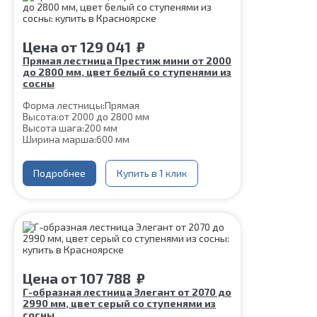
Срок гарантии (на металлокаркас):
25 лет
Цена
от
129 041
₽
Прямая лестница Престиж мини от 2000
до 2800 мм, цвет белый со ступенями из
сосны
Форма лестницы:
Прямая
Высота:
от 2000 до 2800 мм
Высота шага:
200 мм
Ширина марша:
600 мм
Кол-во ступеней:
10, 11, 12, 13, 14
Толщина ступени:
40 мм
Угол наклона:
Подробнее
51°
Купить в 1 клик
Глубина ступени:
300 мм
Материал каркаса:
Сталь
Цвет каркаса:
Белый
Материал ступеней:
Сосна
Срок гарантии (на металлокаркас):
25 лет
Цена
от
107 788
₽
Г-образная лестница Элегант от 2070 до
2990 мм, цвет серый со ступенями из
сосны