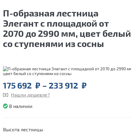
П-образная лестница
Элегант с площадкой от
2070 до 2990 мм, цвет белый
со ступенями из сосны
Price
175 692
₽
–
233 912
₽
range:
Нашли дешевле?
175
692
В наличии
₽
through
233
912
Высота лестницы