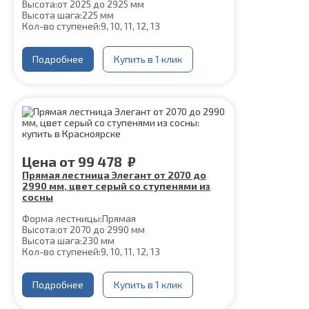
Высота:
от 2025 до 2925 мм
Высота шага:
225 мм
Кол-во ступеней:
9, 10, 11, 12, 13
Толщина ступени:
40 мм
Угол наклона:
45°
Глубина ступени:
Подробнее
300 мм
Купить в 1 клик
Ширина марша:
900 мм
Материал каркаса:
Сталь
Конструкция:
На монокосоуре
Цвет каркаса:
Серый
Материал ступеней:
Сосна
Срок гарантии (на металлокаркас):
25 лет
Цена
от
99 478
₽
Прямая лестница Элегант от 2070 до
2990 мм, цвет серый со ступенями из
сосны
Форма лестницы:
Прямая
Высота:
от 2070 до 2990 мм
Высота шага:
230 мм
Кол-во ступеней:
9, 10, 11, 12, 13
Толщина ступени:
40 мм
Угол наклона:
45°
Ширина марша:
Подробнее
900 мм
Купить в 1 клик
Глубина ступени:
300 мм
Конструкция:
На двойном косоуре