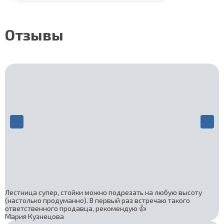
Материал каркаса:
Сталь
Материал ступеней:
Сосна
Цвет каркаса:
Серый
Отзывы
Срок гарантии (на металлокаркас):
25 лет
Лестница супер, стойки можно подрезать на любую высоту
(настолько продуманно). В первый раз встречаю такого
ответственного продавца, рекомендую 👍
Мария Кузнецова