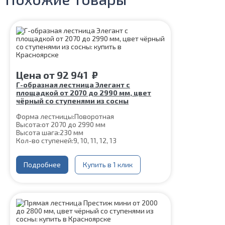
Цена
от
92 941
₽
Г-образная лестница Элегант с
площадкой от 2070 до 2990 мм, цвет
чёрный со ступенями из сосны
Форма лестницы:
Поворотная
Высота:
от 2070 до 2990 мм
Высота шага:
230 мм
Кол-во ступеней:
9, 10, 11, 12, 13
Цвет каркаса:
Черный
Глубина ступени:
300 мм
Ширина марша:
Подробнее
900 мм
Купить в 1 клик
Материал каркаса:
Сталь
Материал ступеней:
Сосна
Толщина ступени:
40 мм
Угол наклона:
45°
Конструкция:
На двойном косоуре
Срок гарантии (на металлокаркас):
25 лет