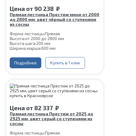
Цена
от
90 238
₽
Прямая лестница Престиж мини от 2000
до 2800 мм, цвет чёрный со ступенями
из сосны
Форма лестницы:
Прямая
Высота:
от 2000 до 2800 мм
Высота шага:
200 мм
Ширина марша:
600 мм
Кол-во ступеней:
10, 11, 12, 13, 14
Толщина ступени:
40 мм
Угол наклона:
Подробнее
51°
Купить в 1 клик
Глубина ступени:
300 мм
Материал каркаса:
Сталь
Цвет каркаса:
Черный
Материал ступеней:
Сосна
Срок гарантии (на металлокаркас):
25 лет
Цена
от
82 337
₽
Прямая лестница Престиж от 2025 до
2925 мм, цвет серый со ступенями из
сосны
Форма лестницы:
Прямая