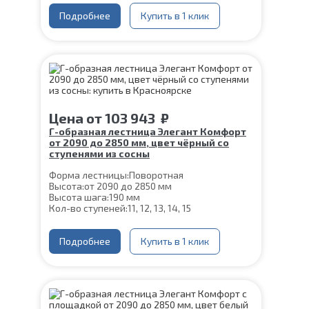
Глубина ступени:
300 мм
Материал каркаса:
Подробнее
Сталь
Купить в 1 клик
Конструкция:
На двойном косоуре
Ширина марша:
900 мм
Материал ступеней:
Сосна
Толщина ступени:
40 мм
Угол наклона:
39°
Срок гарантии (на металлокаркас):
25 лет
Цена
от
103 943
₽
Г-образная лестница Элегант Комфорт
от 2090 до 2850 мм, цвет чёрный со
ступенями из сосны
Форма лестницы:
Поворотная
Высота:
от 2090 до 2850 мм
Высота шага:
190 мм
Кол-во ступеней:
11, 12, 13, 14, 15
Цвет каркаса:
Черный
Глубина ступени:
300 мм
Материал каркаса:
Подробнее
Сталь
Купить в 1 клик
Конструкция:
На двойном косоуре
Ширина марша:
900 мм
Материал ступеней:
Сосна
Толщина ступени:
40 мм
Угол наклона:
39°
Срок гарантии (на металлокаркас):
25 лет