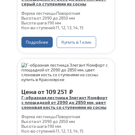
серый со ступенями из сосны
Форма лестницы:
Поворотная
Высота:
от 2090 до 2850 мм
Высота шага:
190 мм
Кол-во ступеней:
11, 12, 13, 14, 15
Цвет каркаса:
Серый
Глубина ступени:
300 мм
Ширина марша:
Подробнее
900 мм
Купить в 1 клик
Материал каркаса:
Сталь
Материал ступеней:
Сосна
Конструкция:
На двойном косоуре
Толщина ступени:
40 мм
Угол наклона:
39°
Срок гарантии (на металлокаркас):
25 лет
Цена
от
109 251
₽
Г-образная лестница Элегант Комфорт
с площадкой от 2090 до 2850 мм, цвет
слоновая кость со ступенями из сосны
Форма лестницы:
Поворотная
Высота:
от 2090 до 2850 мм
Высота шага:
190 мм
Кол-во ступеней:
11, 12, 13, 14, 15