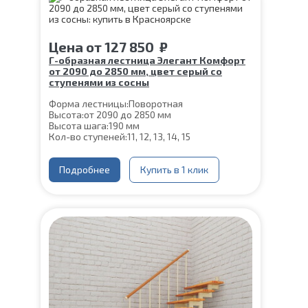
Срок гарантии (на металлокаркас):
25 лет
Цена
от
127 850
₽
Г-образная лестница Элегант Комфорт
от 2090 до 2850 мм, цвет серый со
ступенями из сосны
Форма лестницы:
Поворотная
Высота:
от 2090 до 2850 мм
Высота шага:
190 мм
Кол-во ступеней:
11, 12, 13, 14, 15
Цвет каркаса:
Серый
Глубина ступени:
300 мм
Материал каркаса:
Подробнее
Сталь
Купить в 1 клик
Конструкция:
На двойном косоуре
Ширина марша:
900 мм
Материал ступеней:
Сосна
Толщина ступени:
40 мм
Угол наклона:
39°
Срок гарантии (на металлокаркас):
25 лет