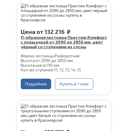
Ширина марша:
900 мм
Угол наклона:
39°
Срок гарантии (на металлокаркас):
25 лет
Цена
от
132 216
₽
П-образная лестница Престиж Комфорт
с площадкой от 2090 до 2850 мм, цвет
чёрный со ступенями из сосны
Форма лестницы:
Разворотная
Высота:
от 2090 до 2850 мм
Высота шага:
190 мм
Кол-во ступеней:
11, 12, 13, 14, 15
Цвет каркаса:
Черный
Глубина ступени:
300 мм
Материал каркаса:
Подробнее
Сталь
Купить в 1 клик
Конструкция:
На монокосоуре
Материал ступеней:
Сосна
Толщина ступени:
40 мм
Ширина марша:
900 мм
Угол наклона:
39°
Срок гарантии (на металлокаркас):
25 лет