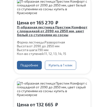
Угол наклона:
39°
Срок гарантии (на металлокаркас):
25 лет
Цена
от
165 270
₽
П-образная лестница Престиж Комфорт
с площадкой от 2090 до 2850 мм, цвет
белый со ступенями из сосны
Форма лестницы:
Разворотная
Высота:
от 2090 до 2850 мм
Высота шага:
190 мм
Кол-во ступеней:
11, 12, 13, 14, 15
Цвет каркаса:
Белый
Глубина ступени:
300 мм
Материал каркаса:
Подробнее
Сталь
Купить в 1 клик
Конструкция:
На монокосоуре
Материал ступеней:
Сосна
Толщина ступени:
40 мм
Ширина марша:
900 мм
Угол наклона:
39°
Срок гарантии (на металлокаркас):
25 лет
Цена
от
132 665
₽