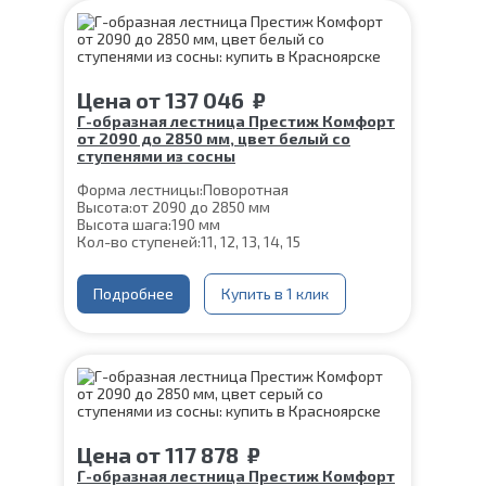
Цена
от
137 046
₽
Г-образная лестница Престиж Комфорт
от 2090 до 2850 мм, цвет белый со
ступенями из сосны
Форма лестницы:
Поворотная
Высота:
от 2090 до 2850 мм
Высота шага:
190 мм
Кол-во ступеней:
11, 12, 13, 14, 15
Цвет каркаса:
Белый
Глубина ступени:
300 мм
Ширина марша:
Подробнее
900 мм
Купить в 1 клик
Материал каркаса:
Сталь
Материал ступеней:
Сосна
Конструкция:
На монокосоуре
Толщина ступени:
40 мм
Угол наклона:
39°
Срок гарантии (на металлокаркас):
25 лет
Цена
от
117 878
₽
Г-образная лестница Престиж Комфорт