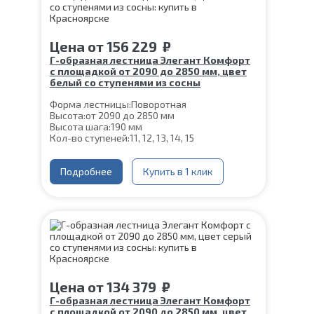
Цена
от
156 229
₽
Г-образная лестница Элегант Комфорт
с площадкой от 2090 до 2850 мм, цвет
белый со ступенями из сосны
Форма лестницы:
Поворотная
Высота:
от 2090 до 2850 мм
Высота шага:
190 мм
Кол-во ступеней:
11, 12, 13, 14, 15
Цвет каркаса:
Белый
Глубина ступени:
300 мм
Ширина марша:
Подробнее
900 мм
Купить в 1 клик
Материал каркаса:
Сталь
Материал ступеней:
Сосна
Конструкция:
На двойном косоуре
Толщина ступени:
40 мм
Угол наклона:
39°
Срок гарантии (на металлокаркас):
25 лет
Цена
от
134 379
₽
Г-образная лестница Элегант Комфорт
с площадкой от 2090 до 2850 мм, цвет