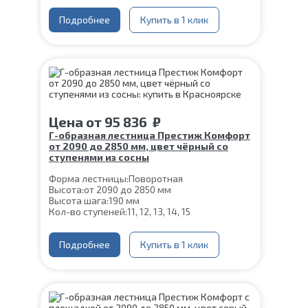
Глубина ступени:
300 мм
Ширина марша:
Подробнее
900 мм
Купить в 1 клик
Материал каркаса:
Сталь
Материал ступеней:
Сосна
Конструкция:
На монокосоуре
Толщина ступени:
40 мм
Угол наклона:
39°
Срок гарантии (на металлокаркас):
25 лет
Цена
от
95 836
₽
Г-образная лестница Престиж Комфорт
от 2090 до 2850 мм, цвет чёрный со
ступенями из сосны
Форма лестницы:
Поворотная
Высота:
от 2090 до 2850 мм
Высота шага:
190 мм
Кол-во ступеней:
11, 12, 13, 14, 15
Цвет каркаса:
Черный
Глубина ступени:
300 мм
Ширина марша:
Подробнее
900 мм
Купить в 1 клик
Материал каркаса:
Сталь
Материал ступеней:
Сосна
Конструкция:
На монокосоуре
Толщина ступени:
40 мм
Угол наклона:
39°