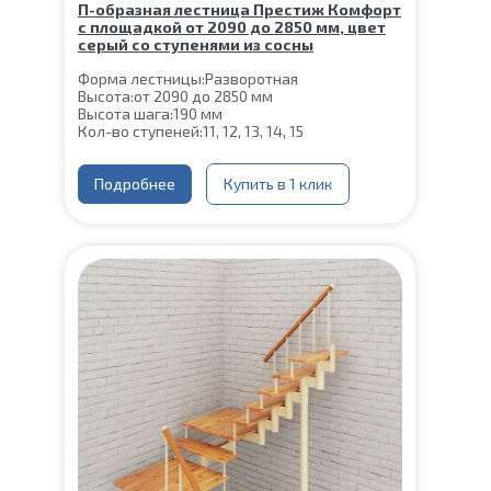
П-образная лестница Престиж Комфорт
с площадкой от 2090 до 2850 мм, цвет
серый со ступенями из сосны
Форма лестницы:
Разворотная
Высота:
от 2090 до 2850 мм
Высота шага:
190 мм
Кол-во ступеней:
11, 12, 13, 14, 15
Цвет каркаса:
Серый
Глубина ступени:
300 мм
Материал каркаса:
Подробнее
Сталь
Купить в 1 клик
Конструкция:
На монокосоуре
Материал ступеней:
Сосна
Толщина ступени:
40 мм
Ширина марша:
900 мм
Угол наклона:
39°
Срок гарантии (на металлокаркас):
25 лет