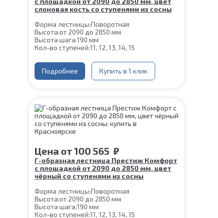
с площадкой от 2090 до 2850 мм, цвет
слоновая кость со ступенями из сосны
Форма лестницы:
Поворотная
Высота:
от 2090 до 2850 мм
Высота шага:
190 мм
Кол-во ступеней:
11, 12, 13, 14, 15
Цвет каркаса:
Слоновая кость
Глубина ступени:
300 мм
Конструкция:
Подробнее
На монокосоуре
Купить в 1 клик
Материал каркаса:
Сталь
Материал ступеней:
Сосна
Ширина марша:
900 мм
Толщина ступени:
40 мм
Угол наклона:
39°
Срок гарантии (на металлокаркас):
25 лет
Цена
от
100 565
₽
Г-образная лестница Престиж Комфорт
с площадкой от 2090 до 2850 мм, цвет
чёрный со ступенями из сосны
Форма лестницы:
Поворотная
Высота:
от 2090 до 2850 мм
Высота шага:
190 мм
Кол-во ступеней:
11, 12, 13, 14, 15