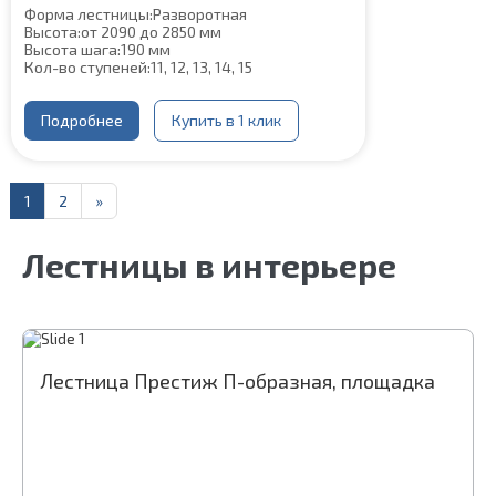
Форма лестницы:
Разворотная
Высота:
от 2090 до 2850 мм
Высота шага:
190 мм
Кол-во ступеней:
11, 12, 13, 14, 15
Цвет каркаса:
Серый
Глубина ступени:
300 мм
Материал каркаса:
Подробнее
Сталь
Купить в 1 клик
Материал ступеней:
Сосна
Ширина марша:
900 мм
Толщина ступени:
40 мм
Конструкция:
На монокосоуре
1
2
»
Угол наклона:
39°
Срок гарантии (на металлокаркас):
25 лет
Лестницы в интерьере
Лестница Престиж П-образная, площадка