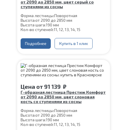
от 2090 до 2850 мм, цвет серый со
ступенями из сосны
Форма лестницы:
Поворотная
Высота:
от 2090 до 2850 мм
Высота шага:
190 мм
Кол-во ступеней:
11, 12, 13, 14, 15
Цвет каркаса:
Серый
Глубина ступени:
300 мм
Ширина марша:
Подробнее
900 мм
Купить в 1 клик
Материал каркаса:
Сталь
Материал ступеней:
Сосна
Конструкция:
На монокосоуре
Толщина ступени:
40 мм
Угол наклона:
39°
Срок гарантии (на металлокаркас):
25 лет
Цена
от
91 139
₽
Г-образная лестница Престиж Комфорт
от 2090 до 2850 мм, цвет слоновая
кость со ступенями из сосны
Форма лестницы:
Поворотная
Высота:
от 2090 до 2850 мм
Высота шага:
190 мм
Кол-во ступеней:
11, 12, 13, 14, 15
Цвет каркаса:
Слоновая кость