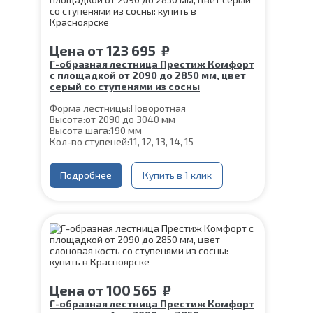
Срок гарантии (на металлокаркас):
25 лет
Цена
от
123 695
₽
Г-образная лестница Престиж Комфорт
с площадкой от 2090 до 2850 мм, цвет
серый со ступенями из сосны
Форма лестницы:
Поворотная
Высота:
от 2090 до 3040 мм
Высота шага:
190 мм
Кол-во ступеней:
11, 12, 13, 14, 15
Цвет каркаса:
Серый
Глубина ступени:
300 мм
Конструкция:
Подробнее
На монокосоуре
Купить в 1 клик
Материал каркаса:
Сталь
Материал ступеней:
Сосна
Ширина марша:
900 мм
Толщина ступени:
40 мм
Угол наклона:
39°
Срок гарантии (на металлокаркас):
25 лет
Цена
от
100 565
₽
Г-образная лестница Престиж Комфорт