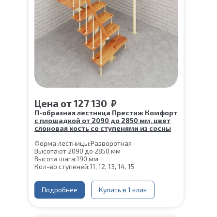
Цена
от
127 130
₽
П-образная лестница Престиж Комфорт
с площадкой от 2090 до 2850 мм, цвет
слоновая кость со ступенями из сосны
Форма лестницы:
Разворотная
Высота:
от 2090 до 2850 мм
Высота шага:
190 мм
Кол-во ступеней:
11, 12, 13, 14, 15
Цвет каркаса:
Слоновая кость
Глубина ступени:
300 мм
Материал каркаса:
Подробнее
Сталь
Купить в 1 клик
Конструкция:
На монокосоуре
Материал ступеней:
Сосна
Толщина ступени:
40 мм