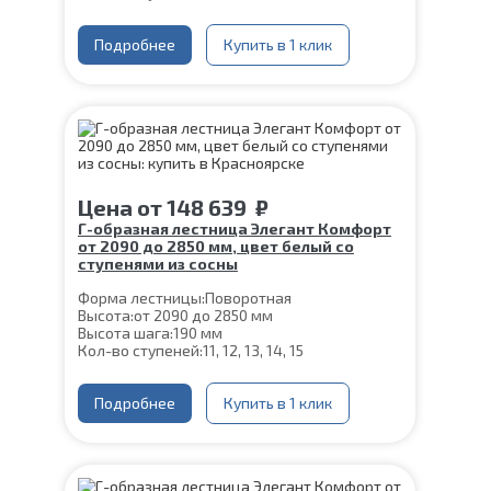
Цвет каркаса:
Черный
Глубина ступени:
300 мм
Конструкция:
Подробнее
На монокосоуре
Купить в 1 клик
Материал каркаса:
Сталь
Материал ступеней:
Сосна
Ширина марша:
900 мм
Толщина ступени:
40 мм
Угол наклона:
39°
Срок гарантии (на металлокаркас):
25 лет
Цена
от
148 639
₽
Г-образная лестница Элегант Комфорт
от 2090 до 2850 мм, цвет белый со
ступенями из сосны
Форма лестницы:
Поворотная
Высота:
от 2090 до 2850 мм
Высота шага:
190 мм
Кол-во ступеней:
11, 12, 13, 14, 15
Цвет каркаса:
Белый
Глубина ступени:
300 мм
Материал каркаса:
Подробнее
Сталь
Купить в 1 клик
Конструкция:
На двойном косоуре
Ширина марша:
900 мм
Материал ступеней:
Сосна
Толщина ступени:
40 мм
Угол наклона:
39°