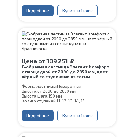
Цвет каркаса:
Слоновая кость
Глубина ступени:
300 мм
Ширина марша:
Подробнее
900 мм
Купить в 1 клик
Материал каркаса:
Сталь
Материал ступеней:
Сосна
Конструкция:
На двойном косоуре
Толщина ступени:
40 мм
Угол наклона:
39°
Срок гарантии (на металлокаркас):
25 лет
Цена
от
109 251
₽
Г-образная лестница Элегант Комфорт
с площадкой от 2090 до 2850 мм, цвет
чёрный со ступенями из сосны
Форма лестницы:
Поворотная
Высота:
от 2090 до 2850 мм
Высота шага:
190 мм
Кол-во ступеней:
11, 12, 13, 14, 15
Цвет каркаса:
Черный
Глубина ступени:
300 мм
Ширина марша:
Подробнее
900 мм
Купить в 1 клик
Материал каркаса:
Сталь
Материал ступеней:
Сосна
Конструкция:
На двойном косоуре
Толщина ступени:
40 мм