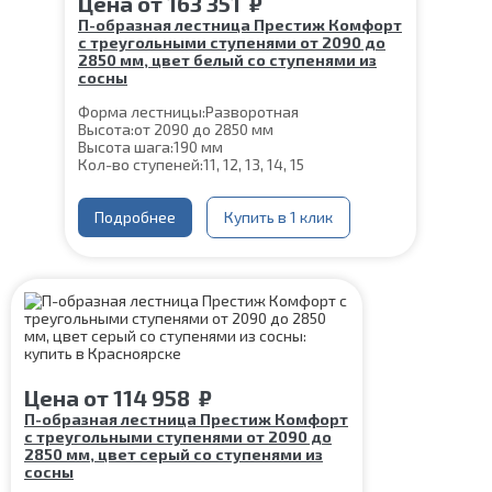
Цена
от
163 351
₽
П-образная лестница Престиж Комфорт
с треугольными ступенями от 2090 до
2850 мм, цвет белый со ступенями из
сосны
Форма лестницы:
Разворотная
Высота:
от 2090 до 2850 мм
Высота шага:
190 мм
Кол-во ступеней:
11, 12, 13, 14, 15
Цвет каркаса:
Белый
Глубина ступени:
300 мм
Материал каркаса:
Подробнее
Сталь
Купить в 1 клик
Материал ступеней:
Сосна
Ширина марша:
900 мм
Толщина ступени:
40 мм
Конструкция:
На монокосоуре
Угол наклона:
39°
Срок гарантии (на металлокаркас):
25 лет
Цена
от
114 958
₽
П-образная лестница Престиж Комфорт
с треугольными ступенями от 2090 до
2850 мм, цвет серый со ступенями из
сосны