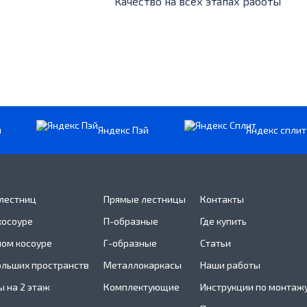
Качество на всех этапах работы
и
Яндекс Пэй
Яндекс сплит
 лестниц
Прямые лестницы
Контакты
косоуре
П-образные
Где купить
ном косоуре
Г-образные
Статьи
ольших пространств
Металлокаркасы
Наши работы
 на 2 этаж
Комплектующие
Инструкции по монтаж