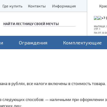
Где купить
Где купить
Контакты
Контакты
Информация
Информация
Кра
+7 
МЫТИЩИ, Х
СТР. 1
ПН-ПТ: 8:0
ни
Ограждения
Комплектующие
Конструкция
Поворот
Проем
а монокосоуре
Прямые лестницы
Для средних проемов
а 2 косоурах
Г-образные
Для больших проемов
П-образные
Для маленьких проемов
зана в рублях, все налоги включены в стоимость товара
з следующих способов: — наличными при оформлении з
ческих лиц;