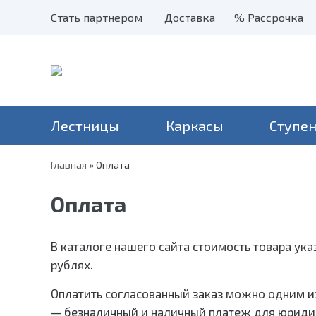
Стать партнером
Стать партнером
Доставка
Доставка
% Рассрочка
% Рассрочка
Лестницы
Каркасы
Ступе
Главная
»
Оплата
Наши хиты
Балясины
Применение
Столбы
Серия Престиж
Лестницы на второй этаж
Н
Оплата
Перила и поручни
Серия Элегант
В дом
Н
Металлические ограждения
Серия Престиж Мини
На дачу
Уличные лестницы
В каталоге нашего сайта стоимость товара ука
На чердак
Для крыльца
рублях.
Оплатить согласованный заказ можно одним и
— безналичный и наличный платеж для юриди