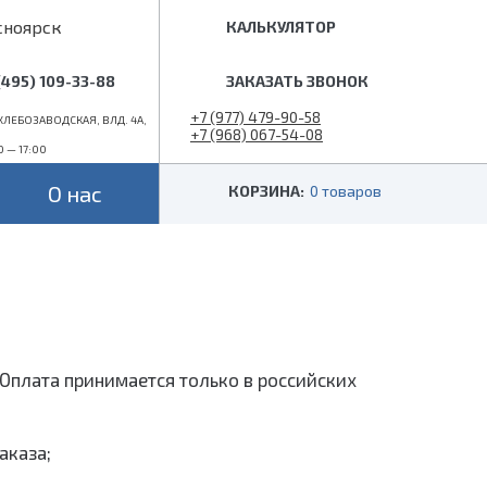
сноярск
КАЛЬКУЛЯТОР
(495) 109-33-88
ЗАКАЗАТЬ ЗВОНОК
+7 (977) 479-90-58
ЛЕБОЗАВОДСКАЯ, ВЛД. 4А,
+7 (968) 067-54-08
0 — 17:00
info@superlestnica.com
О нас
КОРЗИНА:
0 товаров
Цвет
Стиль
Черные
Лофт
Белые
Классические
 (гусиный шаг)
Металлик
Слоновая кость
. Оплата принимается только в российских
аказа;