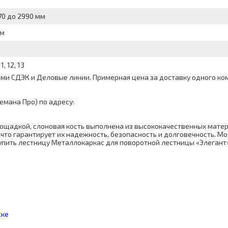
70 до 2990 мм
мм
11, 12, 13
и СДЭК и Деловые линии. Примерная цена за доставку одного комп
емана Про) по адресу:
лощадкой, слоновая кость выполнена из высококачественных мате
что гарантирует их надежность, безопасность и долговечность. М
ить лестницу Металлокаркас для поворотной лестницы «Элегант» 