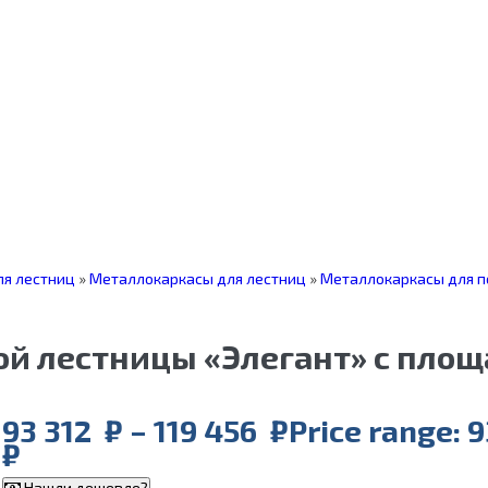
я лестниц
»
Металлокаркасы для лестниц
»
Металлокаркасы для п
й лестницы «Элегант» с площ
93 312
₽
–
119 456
₽
Price range: 
₽
Нашли дешевле?