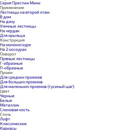
Серия Престиж Мини
Применение
Лестницы на второй этаж
В дом
На дачу
Уличные лестницы
На чердак
Для крыльца
Конструкция
На монокосоуре
На 2 косоурах
Поворот
Прямые лестницы
Г-образные
П-образные
Проем
Для средних проемов
Для больших проемов
Для маленьких проемов (гусиный шаг)
Цвет
Черные
Белые
Металлик
Слоновая кость
Стиль
Лофт
Классические
Каркасы