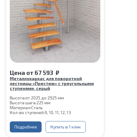
Цена
от
67 593
₽
Металлокаркас для поворотной
лестницы «Престиж» с треугольными
ступенями, серый
Высота:
от 2025 до 2925 мм
Высота шага:
225 мм
Материал:
Сталь
Кол-во ступеней:
9, 10, 11, 12, 13
Подробнее
Купить в 1 клик