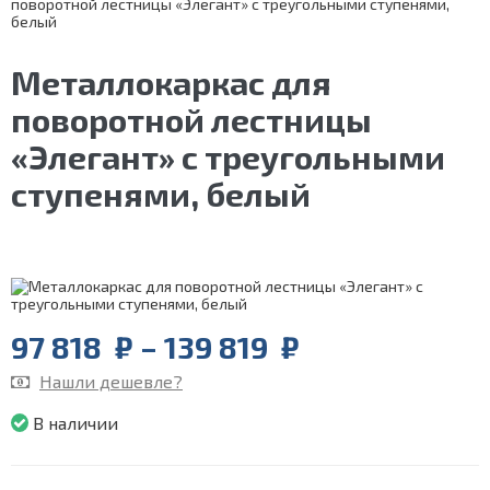
поворотной лестницы «Элегант» с треугольными ступенями,
белый
Металлокаркас для
поворотной лестницы
«Элегант» с треугольными
ступенями, белый
Price
97 818
₽
–
139 819
₽
range:
Нашли дешевле?
97
818
В наличии
₽
through