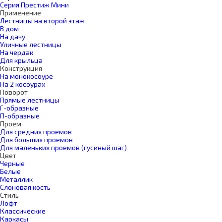
Серия Престиж Мини
Применение
Лестницы на второй этаж
В дом
На дачу
Уличные лестницы
На чердак
Для крыльца
Конструкция
На монокосоуре
На 2 косоурах
Поворот
Прямые лестницы
Г-образные
П-образные
Проем
Для средних проемов
Для больших проемов
Для маленьких проемов (гусиный шаг)
Цвет
Черные
Белые
Металлик
Слоновая кость
Стиль
Лофт
Классические
Каркасы