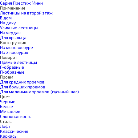
Серия Престиж Мини
Применение
Лестницы на второй этаж
В дом
На дачу
Уличные лестницы
На чердак
Для крыльца
Конструкция
На монокосоуре
На 2 косоурах
Поворот
Прямые лестницы
Г-образные
П-образные
Проем
Для средних проемов
Для больших проемов
Для маленьких проемов (гусиный шаг)
Цвет
Черные
Белые
Металлик
Слоновая кость
Стиль
Лофт
Классические
Каркасы