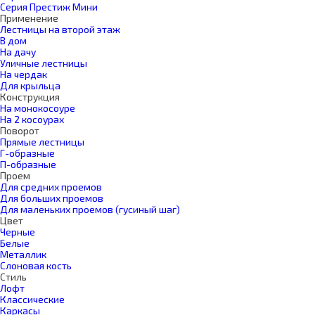
Серия Престиж Мини
Применение
Лестницы на второй этаж
В дом
На дачу
Уличные лестницы
На чердак
Для крыльца
Конструкция
На монокосоуре
На 2 косоурах
Поворот
Прямые лестницы
Г-образные
П-образные
Проем
Для средних проемов
Для больших проемов
Для маленьких проемов (гусиный шаг)
Цвет
Черные
Белые
Металлик
Слоновая кость
Стиль
Лофт
Классические
Каркасы