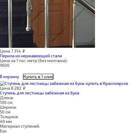
Цена
7 314
₽
Перила из нержавеющей стали
Цена за 1 пог. метр (без монтажа):
9600
В корзину
Купить в 1 клик
Цена
8 282
₽
Ступень для лестницы забежная из бука
Длина:
100 см
Ширина:
50 см
Толщина:
40 мм
Материал ступеней:
Бук