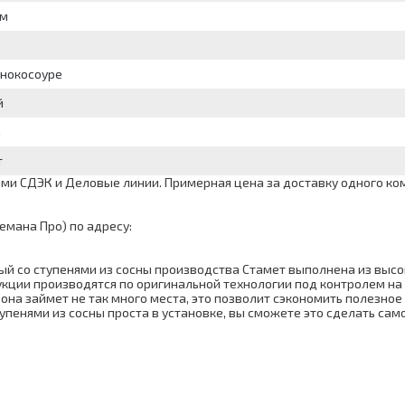
мм
онокосоуре
й
а
т
и СДЭК и Деловые линии. Примерная цена за доставку одного комп
емана Про) по адресу:
ый со ступенями из сосны производства Стамет выполнена из высо
кции производятся по оригинальной технологии под контролем на 
 она займет не так много места, это позволит сэкономить полезно
упенями из сосны проста в установке, вы сможете это сделать сам