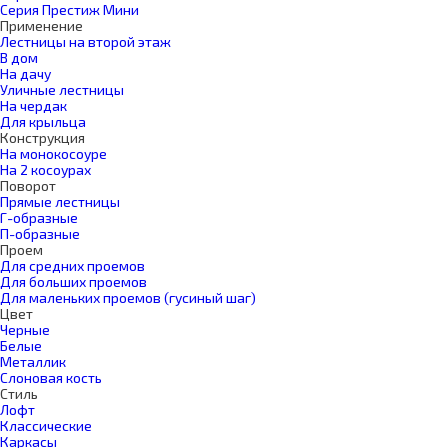
Серия Престиж Мини
Применение
Лестницы на второй этаж
В дом
На дачу
Уличные лестницы
На чердак
Для крыльца
Конструкция
На монокосоуре
На 2 косоурах
Поворот
Прямые лестницы
Г-образные
П-образные
Проем
Для средних проемов
Для больших проемов
Для маленьких проемов (гусиный шаг)
Цвет
Черные
Белые
Металлик
Слоновая кость
Стиль
Лофт
Классические
Каркасы