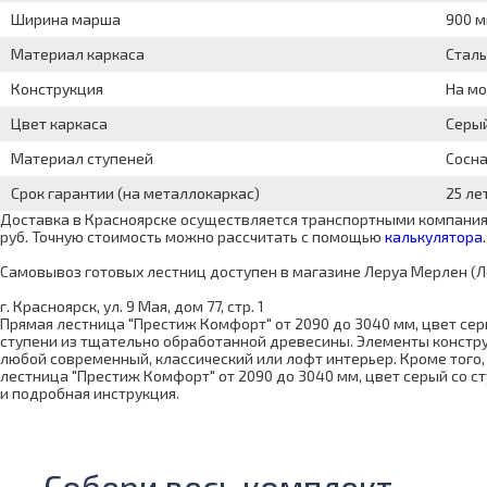
Ширина марша
900 
Материал каркаса
Сталь
Конструкция
На м
Цвет каркаса
Серы
Материал ступеней
Сосн
Срок гарантии (на металлокаркас)
25 ле
Доставка в Красноярске осуществляется транспортными компаниям
руб. Точную стоимость можно рассчитать с помощью
калькулятора
.
Самовывоз готовых лестниц доступен в магазине Леруа Мерлен (Л
г. Красноярск, ул. 9 Мая, дом 77, стр. 1
Прямая лестница "Престиж Комфорт" от 2090 до 3040 мм, цвет сер
ступени из тщательно обработанной древесины. Элементы констру
любой современный, классический или лофт интерьер. Кроме того,
лестница "Престиж Комфорт" от 2090 до 3040 мм, цвет серый со ст
и подробная инструкция.
Собери весь комплект