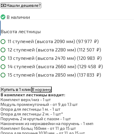
Нашли дешевле?
В наличии
Высота лестницы
11 ступеней (высота 2090 мм) (
97 977
₽
)
12 ступеней (высота 2280 мм) (
112 507
₽
)
13 ступеней (высота 2470 мм) (
120 983
₽
)
14 ступеней (высота 2660 мм) (
129 458
₽
)
15 ступеней (высота 2850 мм) (
137 833
₽
)
Купить в 1 клик
В корзину
В комплект лестницы входит:
Комплект верх/низ - 1 шт
Модуль промежуточный - от 9 до 13 шт
Опора для лестницы 1 м. - 1 шт
Опора для лестницы 2 м. - 1 шт*
Поручень 2 м круглый с пазом - 1 шт
Наконечник из нержавейки на поручень - 1 кмп
Комплект больц 160мм - от 11 до 15 шт
Опора для поручня 1030 мм. - от 11 до 15 шт