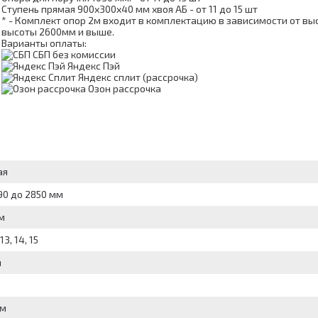
Ступень прямая 900х300х40 мм хвоя АБ - от 11 до 15 шт
* - Комплект опор 2м входит в комплектацию в зависимости от вы
высоты 2600мм и выше.
Варианты оплаты:
СБП без комиссии
Яндекс Пэй
Яндекс сплит (рассрочка)
Озон рассрочка
ая
90 до 2850 мм
м
 13, 14, 15
м
мм