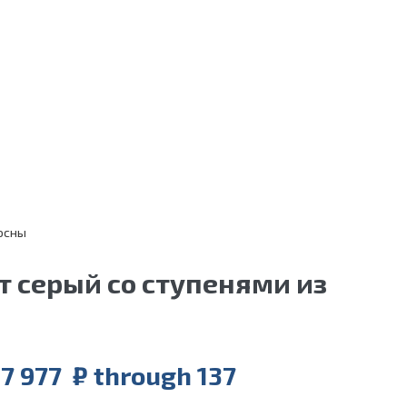
сосны
т серый со ступенями из
97 977 ₽ through 137